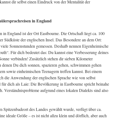
annst dir selbst einen Eindruck von der Mentalität der
hülersprachreisen in England
n in England ist der Ort Eastbourne. Die Ortschaft liegt ca. 100
er Südküste der englischen Insel. Das Besondere an dem Ort:
g viele Sonnenstunden gemessen. Deshalb nennen Eigenheimische
outh“. Für dich bedeutet das: Du kannst eine Verbesserung deines
Sonne verbinden! Zusätzlich stehen dir sieben Kilometer
n denen Du dich sonnen, spazieren gehen, schwimmen gehen
ern sowie einheimischen Teenagern treffen kannst. Bei einem
ich die Anwendung der englischen Sprache wie von selbst
l für dich als Laie: Die Bevölkerung in Eastbourne spricht beinahe
ch. Verständnisprobleme aufgrund eines lokalen Dialekts sind also
m Spitzenbadeort des Landes gewählt wurde, verfügt über ca.
e ideale Größe – es ist nicht allzu klein und dörflich, aber auch