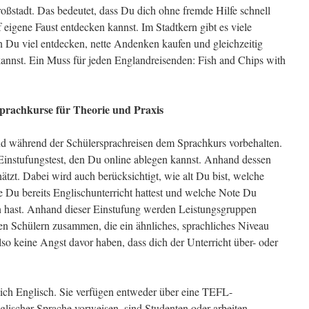
roßstadt. Das bedeutet, dass Du dich ohne fremde Hilfe schnell
 eigene Faust entdecken kannst. Im Stadtkern gibt es viele
n Du viel entdecken, nette Andenken kaufen und gleichzeitig
 kannst. Ein Muss für jeden Englandreisenden: Fish and Chips with
prachkurse für Theorie und Praxis
nd während der Schülersprachreisen dem Sprachkurs vorbehalten.
instufungstest, den Du online ablegen kannst. Anhand dessen
hätzt. Dabei wird auch berücksichtigt, wie alt Du bist, welche
e Du bereits Englischunterricht hattest und welche Note Du
 hast. Anhand dieser Einstufung werden Leistungsgruppen
hen Schülern zusammen, die ein ähnliches, sprachliches Niveau
so keine Angst davor haben, dass dich der Unterricht über- oder
lich Englisch. Sie verfügen entweder über eine TEFL-
lischer Sprache vorweisen, sind Studenten oder arbeiten