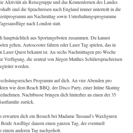
ie Aktivität als Reisegruppe und das Kennenlernen des Landes
shalb sind die Sprachreisen nach England immer unterteilt in die
eizeitprogramm am Nachmittag sowie Unterhaltungsprogramme
agesausflüge nach London statt.
ch hauptsächlich aus Sportangeboten zusammen. Du kannst
wlen gehen, Autoscooter fahren oder Laser Tag spielen, das in
 Laser Quest bekannt ist. An sechs Nachmittagen pro Woche
ur Verfügung, die zentral von Jürgen Matthes Schülersprachreisen
egleitet werden.
echslungsreiches Programm auf dich. An vier Abenden pro
en wie dem Beach BBQ, der Disco Party, einer Inline Skating
ilnehmen. Nachtbusse bringen dich hinterher an einen der 35
astfamilie zurück.
 erwarten dich ein Besuch bei Madame Tussaud’s Waxfiguren
 Beide Ausflüge dauern einen ganzen Tag, der eventuell
an einem anderen Tag nachgeholt.